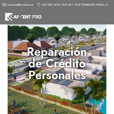
soporte@arcent.pro
601 SW 141ST AVE APT 107P PEMBOKE PINES, FL 33027-1517
Reparación
de Crédito
Personales