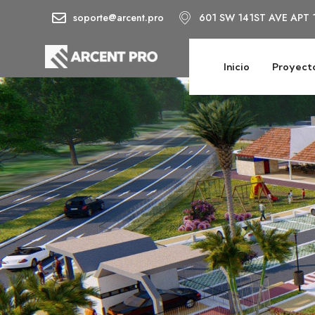
soporte@arcent.pro
601 SW 141ST AVE APT 
Inicio
Proyect