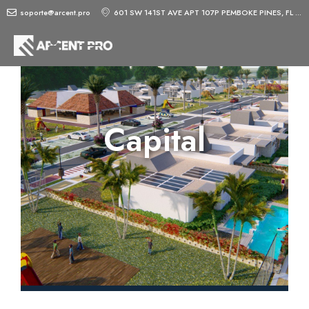
soporte@arcent.pro
601 SW 141ST AVE APT 107P PEMBOKE PINES, FL 33027-1517
Capital