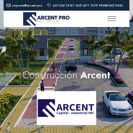
soporte@arcent.pro
601 SW 141ST AVE APT 107P PEMBOKE PINES, FL 33027-1517
Construcción
Arcent